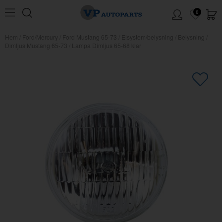
0
Hem
/
Ford/Mercury
/
Ford Mustang 65-73
/
Elsystem/belysning
/
Belysning
/
Dimljus Mustang 65-73
/
Lampa Dimljus 65-68 klar
×
Kanske någon av dessa produkter
kan intressera dig?