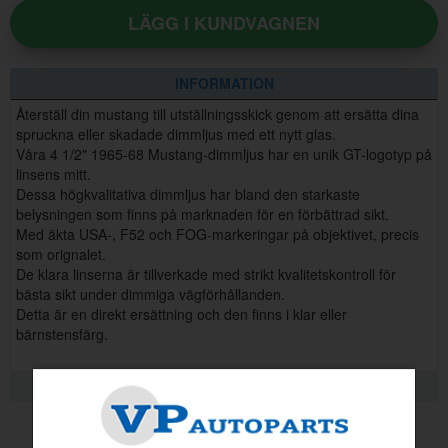
LÄGG I KUNDVAGNEN
INFORMATION
Återställ din mustang till utställningsskick genom att ersätta dina
spruckna eller skadade dimmljus med ett nytt glas.
Våra 4 1/2" 1965-68 Mustang-dimmljus har en unik GT-logotyp på
linsens mitt.
Dessa högkvalitativa dimmljus har bland den starkaste
belysningen som finns på marknaden för en förbättrad sikt.
Med äkta USA-, F52 och FOG-markeringar på objektivet, precis
som orignalet.
De klara linserna är tillverkade med strikt kvalitetskontroll för
bästa sikt under dimmiga vägförhållanden.
Detta är en direkt ersättning och den finns i klar eller
bärnstensfärg.
KVALITETSINFORMATION