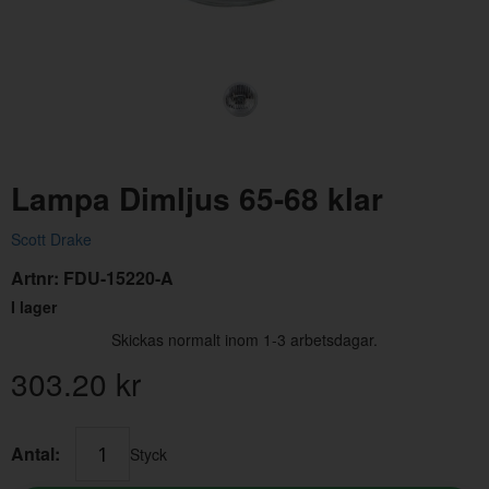
Lampa Dimljus 65-68 klar
Stag Dimljus 1965 krom
Skr
Scott Drake
Artnr:
FDU-15220-A
Artnr:
C5ZZ-8390-DE
Art
1231.20 kr
12 
I lager
Skickas normalt inom 1-3 arbetsdagar.
303.20
kr
Antal:
Styck