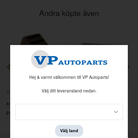
Andra köpte även
Hej & varmt välkommen till VP Autoparts!
Välj ditt leveransland nedan.
Styrning 145/245
Förstärkning bagagelås 245 86-
H
Artnr:
1315032
Artnr:
1315914
A
210.40 kr
72 kr
1
Välj land