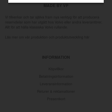
MADE BY VP
Vi tillverkar och tar själva fram nya verktyg för att producera
reservdelar som har utgått hos Volvo eller andra leverantörer.
Allt för att hålla klassiska Volvo rullande.
Läs mer om vår produktion och produktutveckling här
INFORMATION
Köpvillkor
Betalningsinformation
Leveransinformation
Returer & reklamationer
Presentkort