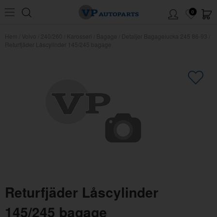
0
Hem
/
Volvo
/
240/260
/
Karosseri
/
Bagage
/
Detaljer Bagagelucka 245 86-93
/
Returfjäder Låscylinder 145/245 bagage
×
Kanske någon av dessa produkter
kan intressera dig?
Returfjäder Låscylinder
145/245 bagage