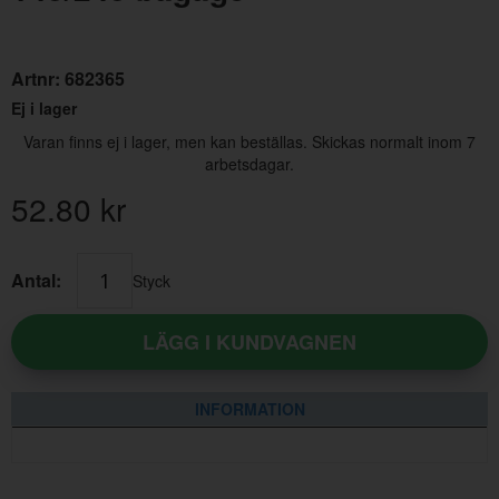
Artnr:
682365
Ej i lager
Varan finns ej i lager, men kan beställas. Skickas normalt inom 7
arbetsdagar.
52.80
kr
Spjällaxel
Tvär
Artnr:
237706
Artn
Antal:
Styck
396 kr
476
LÄGG I KUNDVAGNEN
INFORMATION