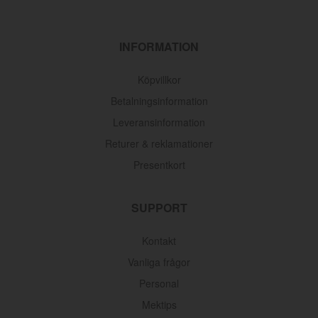
INFORMATION
Köpvillkor
Betalningsinformation
Leveransinformation
Returer & reklamationer
Presentkort
SUPPORT
Kontakt
Oljefilter Volvo 1962-1998
Vanliga frågor
Personal
Artnr:
3517857
116 kr
Mektips