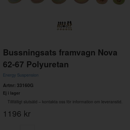
Bussningsats framvagn Nova
62-67 Polyuretan
Växellådskudde GM Automat 57-82
Energy Suspension
Artnr:
GM-2378
Artnr:
33160G
188 kr
Ej i lager
Tillfälligt slutsåld – kontakta oss för information om leveranstid.
1196
kr