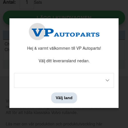
Antal:
Sats
LÄGG I KUNDVAGNEN
INFORMATION
Chevrolet Chevy II 1962 - 1967
Hej & varmt välkommen till VP Autoparts!
Chevrolet Nova 1962 - 1967
Välj ditt leveransland nedan.
KVALITETSINFORMATION
Headers Flowtech GM smallblock
MADE BY VP
Artnr:
BIG-11110FLT
Välj land
Vi tillverkar och tar själva fram nya verktyg för att producera
3516 kr
reservdelar som har utgått hos Volvo eller andra leverantörer.
Allt för att hålla klassiska Volvo rullande.
Läs mer om vår produktion och produktutveckling här