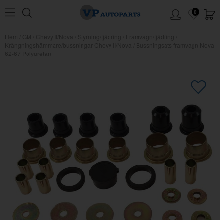
0
Hem
/
GM
/
Chevy II/Nova
/
Styrning/fjädring
/
Framvagn/fjädring
/
Krängningshämmare/bussningar Chevy II/Nova
/
Bussningsats framvagn Nova
62-67 Polyuretan
×
Kanske någon av dessa produkter
kan intressera dig?