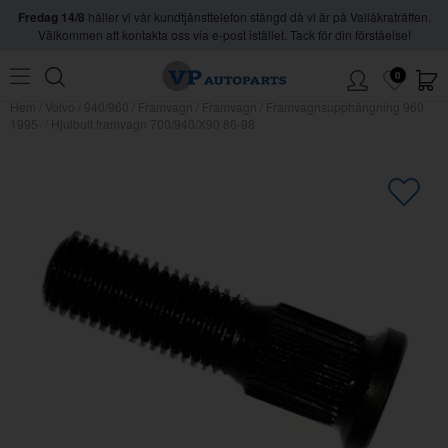
Fredag 14/8
håller vi vår kundtjänsttelefon stängd då vi är på Vallåkraträffen.
Välkommen att kontakta oss via e-post istället. Tack för din förståelse!
0
Hem
/
Volvo
/
940/960
/
Framvagn
/
Framvagn
/
Framvagnsupphängning 960
1995-
/
Hjulbult framvagn 700/940/X90 86-98
×
Kanske någon av dessa produkter
kan intressera dig?