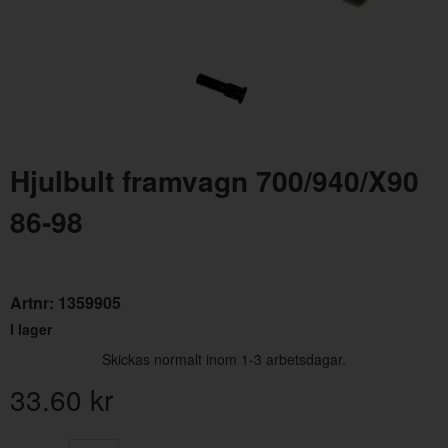
Hjulbult framvagn 700/940/X90
86-98
Hjulmutter 740/760/940/960 82-98
Pack
Artnr:
1273068
Artn
Artnr:
1359905
9.60 kr
23.
I lager
Skickas normalt inom 1-3 arbetsdagar.
33.60
kr