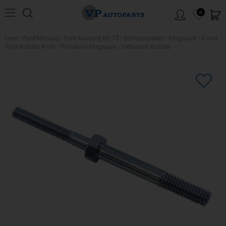
0
Hem
/
Ford/Mercury
/
Ford Mustang 65-73
/
Bränslesystem
/
Förgasare
/
4-port
Ford/Autolite 4100
/
Pinnskruv Förgasare - luftrenare Autolite
×
Kanske någon av dessa produkter
kan intressera dig?