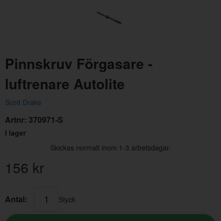
Pinnskruv Förgasare -
luftrenare Autolite
Vingmutter Luftfilter V8 64-73 UNC 1/4"-20
Luft
Scott Drake
Artnr:
370971-S
Artnr:
358871-S
Artn
I lager
20 kr
312
Skickas normalt inom 1-3 arbetsdagar.
156
kr
Antal:
Styck