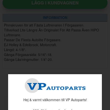
LÄGG I KUNDVAGNEN
INFORMATION
Pinnskruven för att Fästa Luftrenaren I Förgasaren.
Tillverkad Lite Längre Än Originalet För Att Passa Även HIPO
Luftrenare.
Passar De Flesta Autolite Förgasare.
EJ Holley & Edelbrock, Motorcraft.
Längd: 4-1/8".
Gänga Förgasarsida: 5/16"-18.
Gänga Lås/vingmutter: 1/4"-20.
Andra köpte även
Hej & varmt välkommen till VP Autoparts!