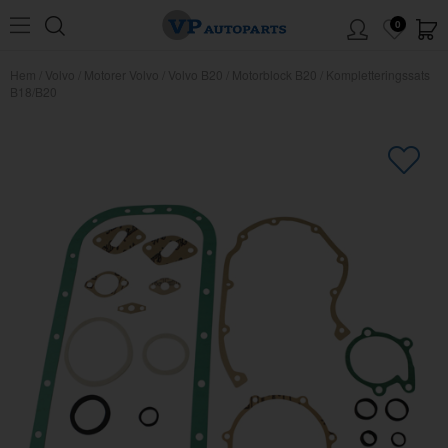
0
Hem
/
Volvo
/
Motorer Volvo
/
Volvo B20
/
Motorblock B20
/
Kompletteringssats
B18/B20
×
Kanske någon av dessa produkter
kan intressera dig?