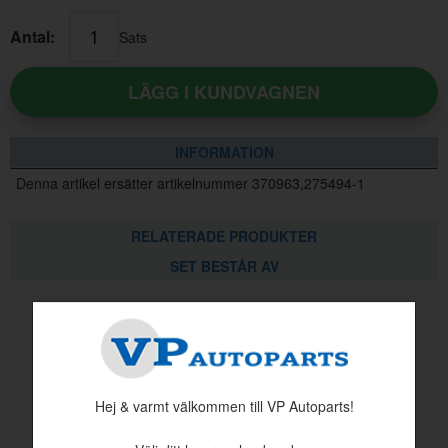
Antal:
Sats
LÄGG I KUNDVAGNEN
INFORMATION
Denna artikel ersätter artikelnummer 370963,275494-1
RELATERADE PRODUKTER
SET BESTÅR AV
Andra köpte även
Hej & varmt välkommen till VP Autoparts!