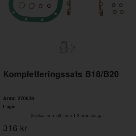
Packning Grenrör-topp B18/B20
Olje
Kompletteringssats B18/B20
Artnr:
418870
Artn
103.20 kr
116
Artnr:
270628
I lager
Skickas normalt inom 1-3 arbetsdagar.
316
kr