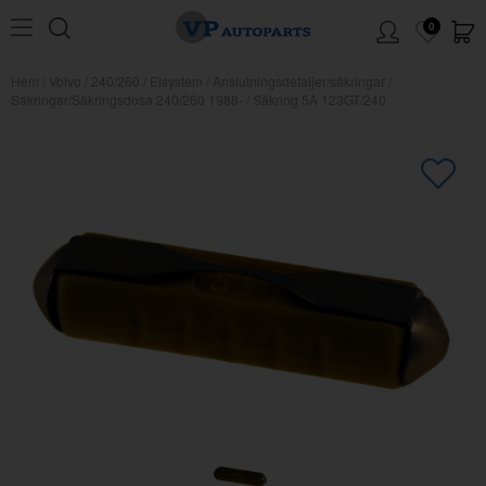
0
Hem
/
Volvo
/
240/260
/
Elsystem
/
Anslutningsdetaljer/säkringar
/
Säkringar/Säkringsdosa 240/260 1988-
/
Säkring 5A 123GT/240
×
Kanske någon av dessa produkter
kan intressera dig?