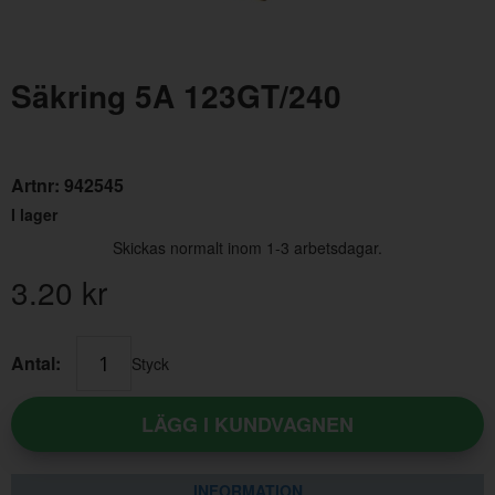
Säkring 5A 123GT/240
Artnr:
942545
I lager
Skruv B10X13 RXS
Clip
Skickas normalt inom 1-3 arbetsdagar.
Artnr:
955138
Artn
3.20
kr
0.80 kr
10.
Antal:
Styck
LÄGG I KUNDVAGNEN
INFORMATION