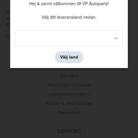
Hej & varmt välkommen till VP Autoparts!
Vi tillverkar och tar själva fram nya verktyg för att producera
Välj ditt leveransland nedan.
reservdelar som har utgått hos Volvo eller andra leverantörer.
Allt för att hålla klassiska Volvo rullande.
Läs mer om vår produktion och produktutveckling här
Välj land
INFORMATION
Köpvillkor
Stripesats 67 GT Svart
Betalningsinformation
Artnr:
C7ZZ-20000-A
Leveransinformation
439.20 kr
Returer & reklamationer
Presentkort
SUPPORT