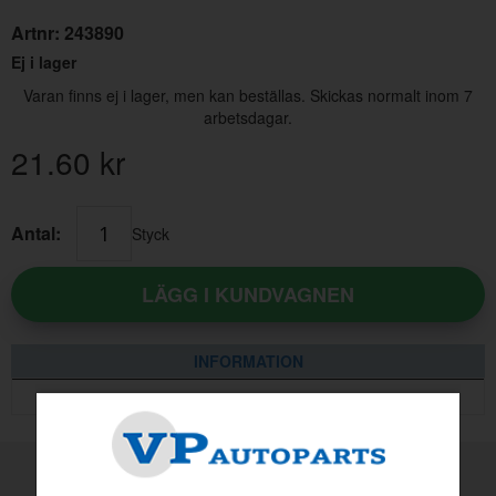
Artnr:
243890
Ej i lager
Varan finns ej i lager, men kan beställas. Skickas normalt inom 7
arbetsdagar.
21.60
kr
Skruv UNF 7/16-20x1 1/4" (32 mm)
Antal:
Styck
Artnr:
943395
LÄGG I KUNDVAGNEN
12 kr
INFORMATION
MADE BY VP