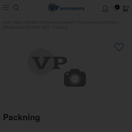
0
Hem
/
Volvo
/
240/260
/
Bränsle/avgassystem
/
Förgasare/mängdmätare
/
Mängdmätare B27/B28 1979-
/
Packning
×
Kanske någon av dessa produkter
kan intressera dig?
Packning