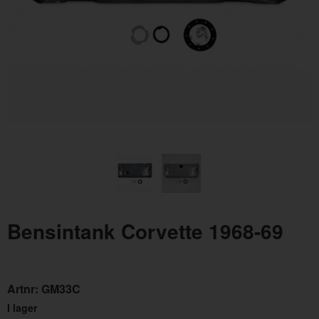
Oljefilter Volvo 1962-1998
Urtr
Artnr:
3517857
Artn
116 kr
260
Bensintank Corvette 1968-69
Artnr:
GM33C
I lager