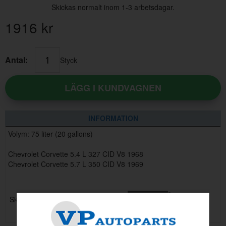
Skickas normalt inom 1-3 arbetsdagar.
1916
kr
Antal:
Styck
LÄGG I KUNDVAGNEN
INFORMATION
Volym: 75 liter (20 gallons)
Chevrolet Corvette 5.4 L 327 CID V8 1968
Chevrolet Corvette 5.7 L 350 CID V8 1969
Skrymmande artikel: