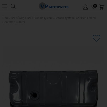
0
Hem
/
GM
/
Övriga GM
/
Bränslesystem
/
Bränslesystem GM
/
Bensintank
Corvette 1968-69
×
Kanske någon av dessa produkter
kan intressera dig?