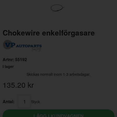
Chokewire enkelförgasare
Clips Chokewire Stromberg 175CD
Flä
Artnr:
55192
Artnr:
237284
Art
I lager
55.20 kr
95.
Skickas normalt inom 1-3 arbetsdagar.
135.20
kr
Antal:
Styck
LÄGG I KUNDVAGNEN