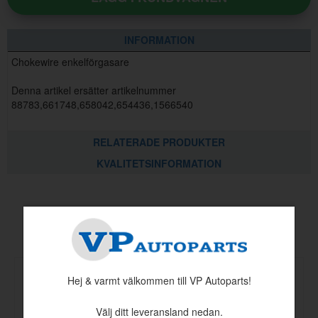
INFORMATION
Chokewire enkelförgasare
Denna artikel ersätter artikelnummer
88783,661748,658042,654436,1566540
RELATERADE PRODUKTER
KVALITETSINFORMATION
Andra köpte även
Hej & varmt välkommen till VP Autoparts!
Välj ditt leveransland nedan.