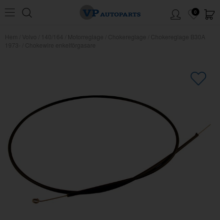
0
Hem
/
Volvo
/
140/164
/
Motorreglage
/
Chokereglage
/
Chokereglage B30A
1973-
/
Chokewire enkelförgasare
×
Kanske någon av dessa produkter
kan intressera dig?