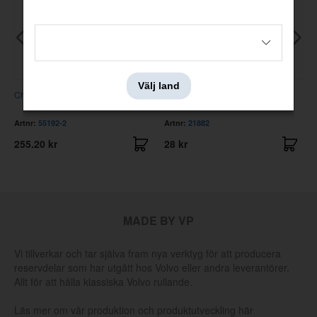
Välj land
Chokewire dubbelförgasare
Hållare Wire
Artnr:
55192-2
Artnr:
21882
255.20 kr
28 kr
MADE BY VP
Vi tillverkar och tar själva fram nya verktyg för att producera
reservdelar som har utgått hos Volvo eller andra leverantörer.
Allt för att hålla klassiska Volvo rullande.
Läs mer om vår produktion och produktutveckling här