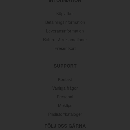
Köpvillkor
Betalningsinformation
Leveransinformation
Returer & reklamationer
Presentkort
SUPPORT
Kontakt
Vanliga frågor
Oljefilter Volvo 1962-1998
Personal
Mektips
Artnr:
3517857
116 kr
Prislistor/kataloger
FÖLJ OSS GÄRNA