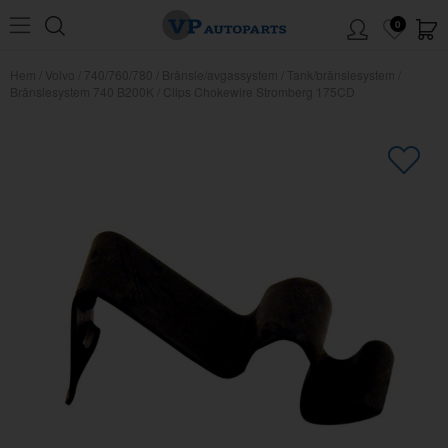
0
Hem
/
Volvo
/
740/760/780
/
Bränsle/avgassystem
/
Tank/bränslesystem
/
Bränslesystem 740 B200K
/
Clips Chokewire Stromberg 175CD
×
Kanske någon av dessa produkter
kan intressera dig?