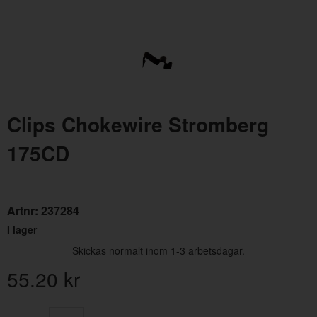
Clips Chokewire Stromberg
Membran Förgasare Stromberg + Pierburg
175CD
Artnr:
237666
48 kr
Artnr:
237284
I lager
Skickas normalt inom 1-3 arbetsdagar.
55.20
kr