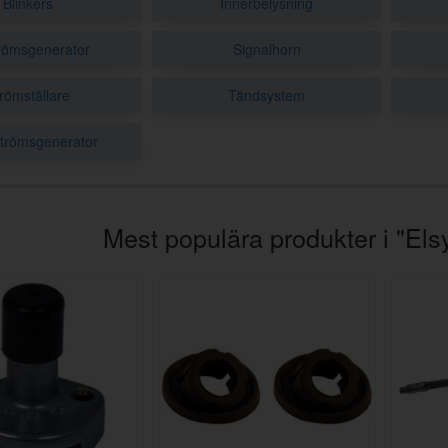
Blinkers
Innerbelysning
trömsgenerator
Signalhorn
römställare
Tändsystem
strömsgenerator
Mest populära produkter i "El