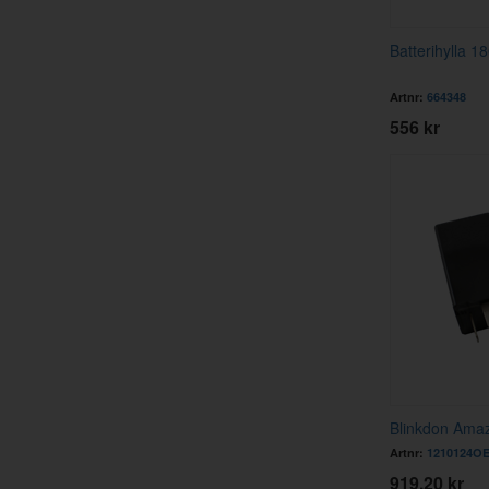
Batterihylla 1
Artnr:
664348
556 kr
Blinkdon Ama
Artnr:
1210124O
919.20 kr