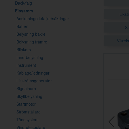
Däck/fälg
Elsystem
Liks
Anslutningsdetaljer/säkringar
Batteri
St
Belysning bakre
Växel
Belysning främre
Blinkers
Innerbelysning
Instrument
Kablage/ledningar
Likströmsgenerator
Signalhorn
Skyltbelysning
Startmotor
Strömställare
Tändsystem
Vindrutespolare