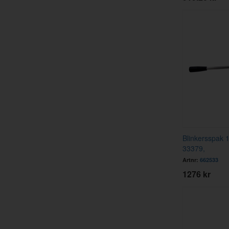
Blinkersspak 
33379,
Artnr:
662533
1276 kr