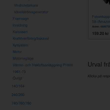
Vindrutetorkare
Växelströmsgenerator
0 61-71 rostfri
Klocka Volvo 1800 1961-69
Fotomkoppl
Framvagn
m)
58-/Amazo
Inredning
Artnr:
664644
Artnr:
668675
Karosseri
1596 kr
159.20 kr
Kraftöverföring/bakaxel
Kylsystem
Motor
Motorreglage
Urval f
Värme- och friskluftsanläggning P1800
1961-73
Klicka på respe
Övrigt
140/164
240/260
740/760/780