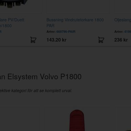
are PV/Duett
Bussning Vindrutetorkare 1800
Oljeslan
n/1800
PAR
R
Artnr:
669796-PAIR
Artnr:
419
143.20 kr
236 kr
rån Elsystem Volvo P1800
ktive kategori för att se komplett urval.