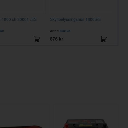
g 1800 ch 30001-/ES
Skyltbelysningshus 1800S/E
Baklj
860
Artnr:
668122
Artnr:
6
876 kr
340 k