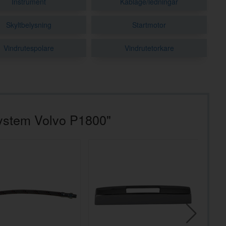
Instrument
Kablage/ledningar
Skyltbelysning
Startmotor
Vindrutespolare
Vindrutetorkare
system Volvo P1800"