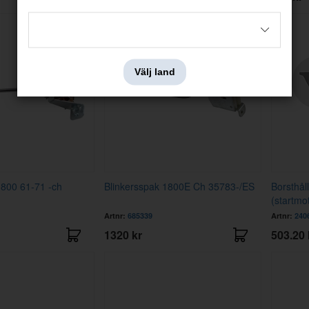
Välj land
1800 61-71 -ch
Blinkersspak 1800E Ch 35783-/ES
Borsthål
(startmo
Artnr:
685339
Artnr:
240
1320 kr
503.20 