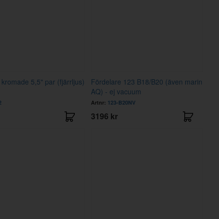
 kromade 5,5" par (fjärrljus)
Fördelare 123 B18/B20 (även marin
AQ) - ej vacuum
2
Artnr:
123-B20NV
3196 kr