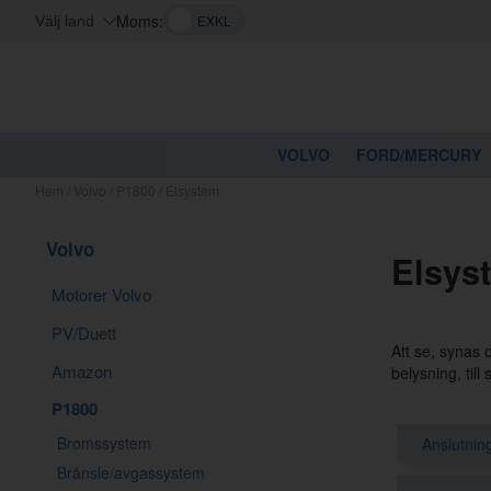
Moms:
Välj land
VOLVO
FORD/MERCURY
Hem
/
Volvo
/
P1800
/
Elsystem
Volvo
Elsys
Motorer Volvo
PV/Duett
Att se, synas o
Amazon
belysning, till
P1800
Bromssystem
Anslutning
Bränsle/avgassystem