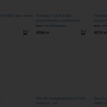
 B18/B20 (även marin
Fördelare 123 B18/B20 -
Fördelar
programmerbar via Bluetooth
program
Artnr:
123-B20TunePlus
Artnr:
123
4396 kr
4076 kr
V
Glas för hastighetsmätare P1800
Glas för
(Km/h) 61 -69
(MPH) 6