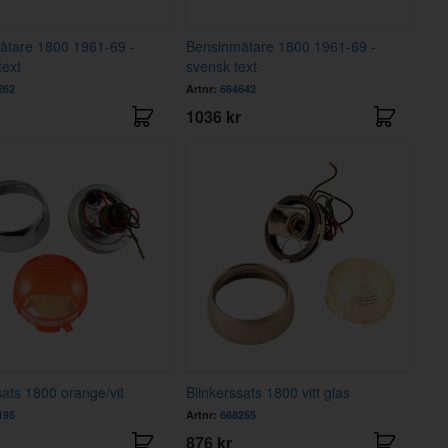
ätare 1800 1961-69 -
Bensinmätare 1800 1961-69 -
text
svensk text
262
Artnr:
664642
1036 kr
sats 1800 orange/vit
Blinkerssats 1800 vitt glas
195
Artnr:
668255
876 kr