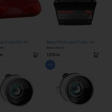
las P1800/S/E rött
Batteri PV/Amazon/P1800 12V
496
Artnr:
261012
kr
1276 kr