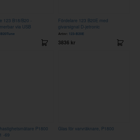
e 123 B18/B20 -
Fördelare 123 B20E med
merbar via USB
givarsignal D-jetronic
-B20Tune
Artnr:
123-B20E
3836 kr
 hastighetsmätare P1800
Glas för varvräknare, P1800
1 -69