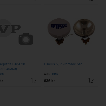
larplatta B18/B20
Dimljus 5,5" kromade par
tor 240360)
603
Artnr:
2315
kr
636 kr