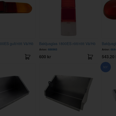
00ES gult/rött Vä/Hö
Bakljusglas 1800ES rött/rött Vä/Hö
Bakljusg
Artnr:
686965
Artnr:
664
600 kr
543.20 