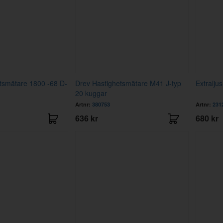
tsmätare 1800 -68 D-
Drev Hastighetsmätare M41 J-typ
Extraljus
20 kuggar
Artnr:
380753
Artnr:
231
636 kr
680 kr