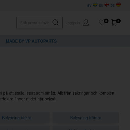
SV
EN
DE
0
0
Logga in
MADE BY VP AUTOPARTS
em på ett ställe, stort som smått. Allt från säkringar och komplett
ördelare finner ni det här också.
Belysning bakre
Belysning främre