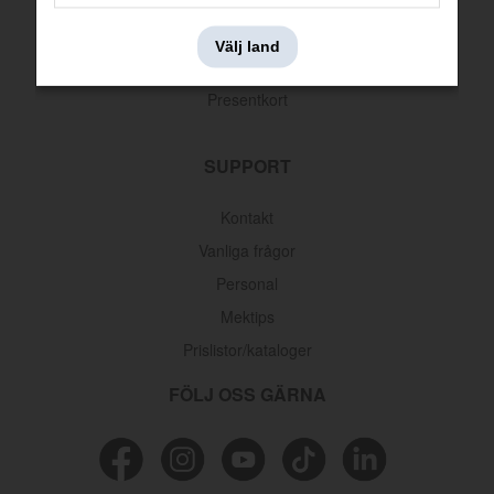
Leveransinformation
Välj land
Returer & reklamationer
Presentkort
SUPPORT
Kontakt
Vanliga frågor
Personal
Mektips
Prislistor/kataloger
FÖLJ OSS GÄRNA