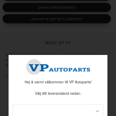
SKAPA FÖRETAGSKONTO
JAG HAR GLÖMT MITT LÖSENORD
MADE BY VP
Vi tillverkar och tar själva fram nya verktyg för att producera
reservdelar som har utgått hos Volvo eller andra leverantörer.
Allt för att hålla klassiska Volvo rullande.
Läs mer om vår produktion och produktutveckling här
Hej & varmt välkommen till VP Autoparts!
Välj ditt leveransland nedan.
INFORMATION
Köpvillkor
Betalningsinformation