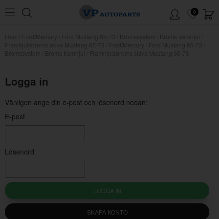
0
Hem
/
Ford/Mercury
/
Ford Mustang 65-73
/
Bromssystem
/
Broms framhjul
/
Framhjulsbroms skiva Mustang 65-73
/
Ford/Mercury / Ford Mustang 65-73 /
Bromssystem / Broms framhjul / Framhjulsbroms skiva Mustang 65-73
Logga in
Vänligen ange din e-post och lösenord nedan:
E-post
Lösenord
LOGGA IN
SKAPA KONTO